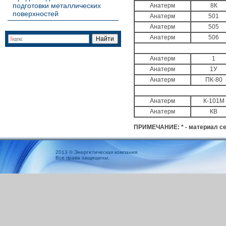
подготовки металлических
Анатерм
8К
поверхностей
Анатерм
501
Анатерм
505
Анатерм
506
Анатерм
1
Анатерм
1У
Анатерм
ПК-80
Анатерм
К-101М
Анатерм
КВ
ПРИМЕЧАНИЕ: * - материал се
2013 © Энергетическая компания
Все права защищены.