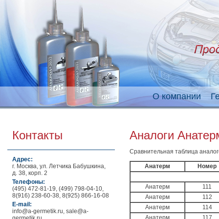
О компании
Г
Контакты
Аналоги Анатерм
Сравнительная таблица аналого
Адрес:
г. Москва, ул. Летчика Бабушкина,
Анатерм
Номер
д. 38, корп. 2
Телефоны:
Анатерм
111
(495) 472-81-19, (499) 798-04-10,
8(916) 238-60-38, 8(925) 866-16-08
Анатерм
112
E-mail:
Анатерм
114
info@a-germetik.ru, sale@a-
Анатерм
117
germetik.ru