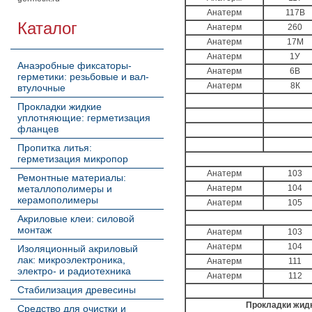
Анатерм
117В
Каталог
Анатерм
260
Анатерм
17М
Анатерм
1У
Анаэробные фиксаторы-
Анатерм
6В
герметики: резьбовые и вал-
Анатерм
8К
втулочные
Прокладки жидкие
уплотняющие: герметизация
фланцев
Пропитка литья:
герметизация микропор
Анатерм
103
Ремонтные материалы:
металлополимеры и
Анатерм
104
керамополимеры
Анатерм
105
Акриловые клеи: силовой
монтаж
Анатерм
103
Анатерм
104
Изоляционный акриловый
лак: микроэлектроника,
Анатерм
111
электро- и радиотехника
Анатерм
112
Стабилизация древесины
Прокладки жид
Средство для очистки и