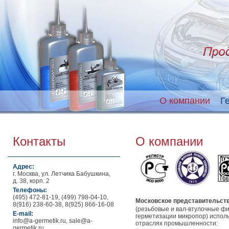
О компании
Г
Контакты
О компании
Адрес:
г. Москва, ул. Летчика Бабушкина,
д. 38, корп. 2
Телефоны:
(495) 472-81-19, (499) 798-04-10,
Московское представительст
8(916) 238-60-38, 8(925) 866-16-08
(резьбовые и вал-втулочные фи
E-mail:
герметизации микропор) исполь
info@a-germetik.ru, sale@a-
отраслях промышленности:
germetik.ru