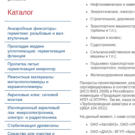
Нефтехимическое и хими
Каталог
Энергетическое, электро
Строительное, дорожное
Транспортное машиностро
Анаэробные фиксаторы-
турбины и т.п.);
герметики: резьбовые и вал-
втулочные
Авиация и космос;
Судостроение;
Прокладки жидкие
уплотняющие: герметизация
Сельскохозяйственное м
фланцев
машины и т.п.);
Пропитка литья:
Подъемно-транспортное м
транспортного, погрузочн
герметизация микропор
Железнодорожное машин
Ремонтные материалы:
металлополимеры и
Процессы проектирования, разр
керамополимеры
сертифицированы в соответств
(ИСО 9001:2008) и Российского
Акриловые клеи: силовой
номинации «Продукция произво
монтаж
НПП «САТУРН». Так же, наша п
«Трубопроводная арматура и си
Изоляционный акриловый
ЦКБА 104-2011)
лак: микроэлектроника,
На данный момент, с нами сотр
электро- и радиотехника
ОАО «АвтоВАЗ», ОАО «УА
Стабилизация древесины
ОАО «ДААЗ», ФГУП «Крас
Средство для очистки и