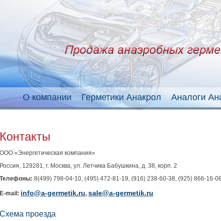
О компании
Герметики Анакрол
Аналоги Ан
Контакты
ООО «Энергетическая компания»
Россия, 129281, г. Москва, ул. Летчика Бабушкина, д. 38, корп. 2
Телефоны:
8(499) 798-04-10, (495) 472-81-19, (916) 238-60-38, (925) 866-16-0
info@a-germetik.ru
sale@a-germetik.ru
E-mail:
,
Схема проезда